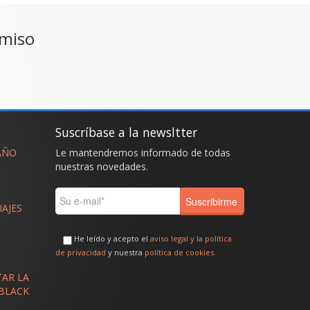
omiso
Suscríbase a la newsltter
AÑO
Le mantendremos informado de todas
nuestras novedades.
IAJES
a
He leído y acepto el
aviso legal y la política
de privacidad
y nuestra
política de cookies.
TAR LA
 BLACK