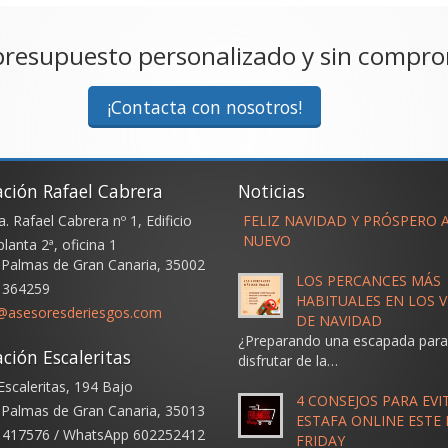
presupuesto personalizado y sin compr
¡Contacta con nosotros!
ación Rafael Cabrera
Noticias
. Rafael Cabrera nº 1, Edificio
FELIZ NAVIDAD Y PRÓSPERO 
NUEVO
planta 2ª, oficina 1
 Palmas de Gran Canaria
,
35002
LOS PERCANCES MÁS
 364259
HABITUALES EN LOS V
s@asesoresderiesgos.com
DE NAVIDAD
¿Preparando una escapada par
ción Escaleritas
disfrutar de la…
Escaleritas, 194 Bajo
4 CONSEJOS PARA EVI
 Palmas de Gran Canaria
,
35013
ESTAFA ONLINE ESTE
 417576 / WhatsApp 602252412
FRIDAY