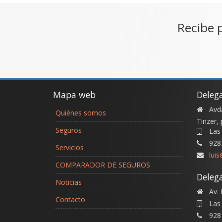
Recibe 
Mapa web
Deleg
Avda
Quiénes somos
Tinzer, 
Seguros
Las
928
Servicios
lui
COMPARADOR DE SEGUROS
Delega
Noticias
Av. 
Contacto
Las
928