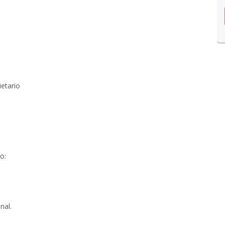
ietario
o:
nal.