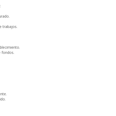
:
urado.
e trabajos.
blecimiento.
 fondos.
ente.
ido.