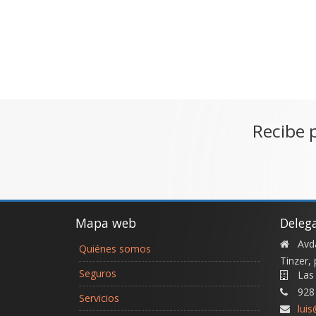
Recibe 
Mapa web
Deleg
Avda
Quiénes somos
Tinzer, 
Seguros
Las
928
Servicios
lui