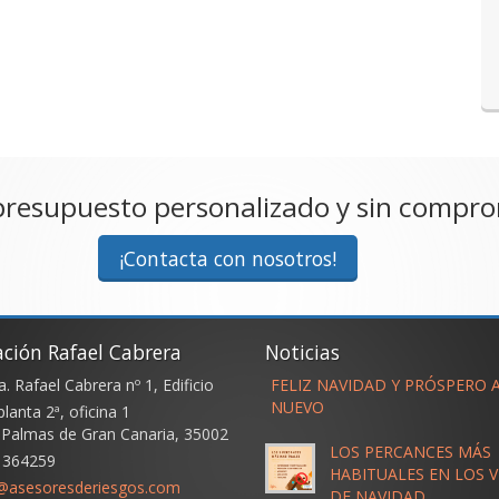
presupuesto personalizado y sin compr
¡Contacta con nosotros!
ación Rafael Cabrera
Noticias
. Rafael Cabrera nº 1, Edificio
FELIZ NAVIDAD Y PRÓSPERO 
NUEVO
planta 2ª, oficina 1
 Palmas de Gran Canaria
,
35002
LOS PERCANCES MÁS
 364259
HABITUALES EN LOS V
s@asesoresderiesgos.com
DE NAVIDAD