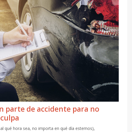
n parte de accidente para no
 culpa
al qué hora sea, no importa en qué día estemos),