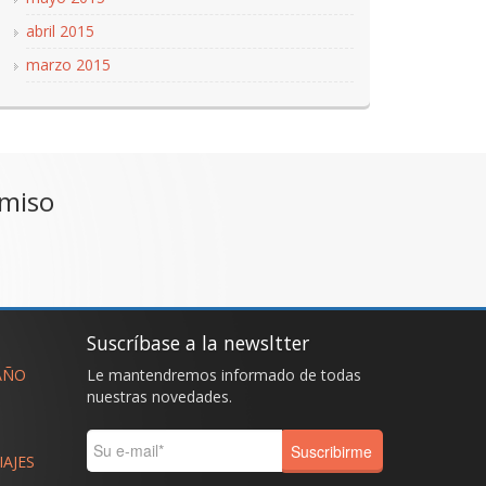
abril 2015
marzo 2015
omiso
Suscríbase a la newsltter
AÑO
Le mantendremos informado de todas
nuestras novedades.
IAJES