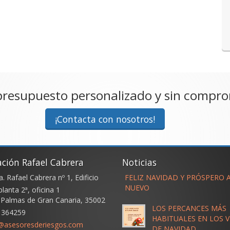
presupuesto personalizado y sin compr
¡Contacta con nosotros!
ación Rafael Cabrera
Noticias
. Rafael Cabrera nº 1, Edificio
FELIZ NAVIDAD Y PRÓSPERO 
NUEVO
planta 2ª, oficina 1
 Palmas de Gran Canaria
,
35002
LOS PERCANCES MÁS
 364259
HABITUALES EN LOS V
s@asesoresderiesgos.com
DE NAVIDAD