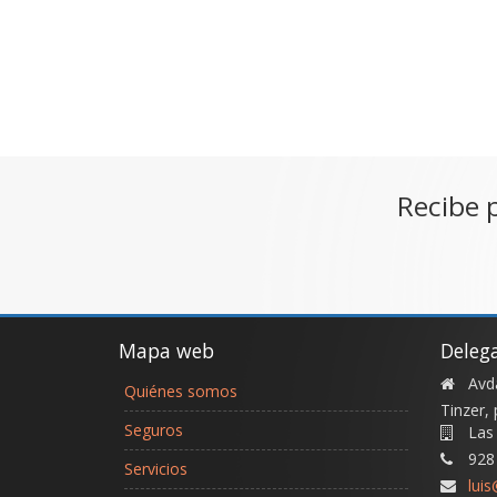
Recibe 
Mapa web
Deleg
Avda
Quiénes somos
Tinzer, 
Seguros
Las
928
Servicios
lui