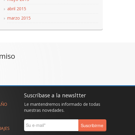
abril 2015
marzo 2015
omiso
Suscríbase a la newsltter
AÑO
Le mantendremos informado de todas
nuestras novedades.
IAJES